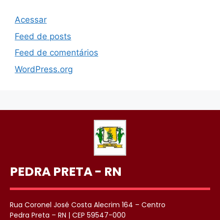
Acessar
Feed de posts
Feed de comentários
WordPress.org
PEDRA PRETA - RN
Rua Coronel José Costa Alecrim 164 – Centro
Pedra Preta – RN | CEP 59547-000