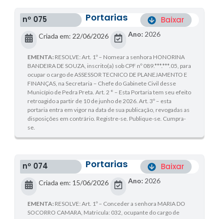
Portarias
nº 075
Baixar
Ano:
2026
Criada em: 22/06/2026
EMENTA:
RESOLVE: Art. 1º – Nomear a senhora HONORINA
BANDEIRA DE SOUZA, inscrito(a) sob CPF nº 089.***.***.05, para
ocupar o cargo de ASSESSOR TECNICO DE PLANEJAMENTO E
FINANÇAS, na Secretaria – Chefe do Gabinete Civil desse
Município de Pedra Preta. Art. 2 ° – Esta Portaria tem seu efeito
retroagido a partir de 10 de junho de 2026. Art. 3º – esta
portaria entra em vigor na data de sua publicação, revogadas as
disposições em contrário. Registre-se. Publique-se. Cumpra-
se.
Portarias
nº 074
Baixar
Ano:
2026
Criada em: 15/06/2026
EMENTA:
RESOLVE: Art. 1º – Conceder a senhora MARIA DO
SOCORRO CAMARA, Matricula: 032, ocupante do cargo de