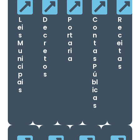
L
D
P
C
R
ei
e
o
o
e
s
c
rt
n
c
M
r
a
t
ei
u
e
ri
a
t
ni
t
a
s
a
ci
o
P
s
p
s
ú
ai
bl
s
ic
a
s