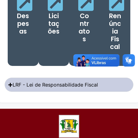
Des
Lici
Co
Ren
pes
taç
ntr
únc
as
ões
ato
ia
s
Fis
cal
LRF - Lei de Responsabilidade Fiscal