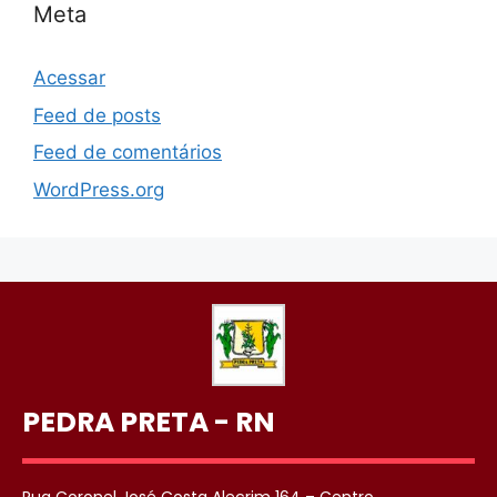
Meta
Acessar
Feed de posts
Feed de comentários
WordPress.org
PEDRA PRETA - RN
Rua Coronel José Costa Alecrim 164 – Centro