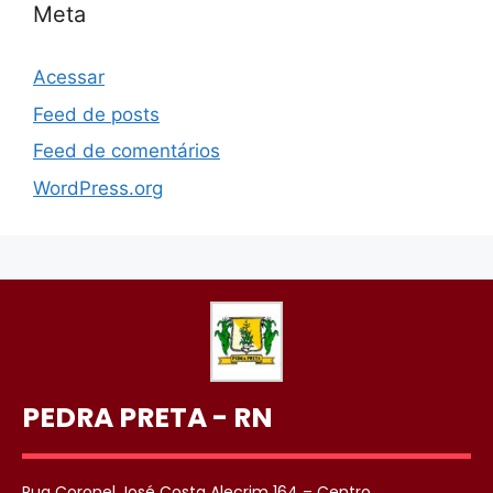
Meta
Acessar
Feed de posts
Feed de comentários
WordPress.org
PEDRA PRETA - RN
Rua Coronel José Costa Alecrim 164 – Centro