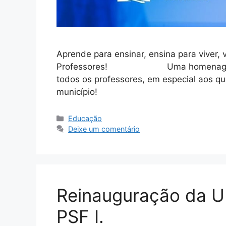
Aprende para ensinar, ensina para viver
Professores! ⠀⠀⠀⠀⠀⠀⠀⠀⠀ Uma homenagem 
todos os professores, em especial aos q
município! ⠀⠀⠀⠀⠀⠀⠀⠀⠀
Educação
Deixe um comentário
Reinauguração da U
PSF I.