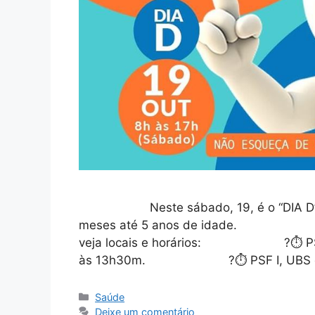
⠀⠀⠀⠀⠀⠀⠀⠀ Neste sábado, 19, é o “DIA D”
meses até 5 anos de idade. ⠀⠀⠀⠀⠀⠀⠀⠀⠀ A
veja locais e horários: ⠀⠀⠀⠀⠀⠀⠀⠀⠀ ?⏱️ 
às 13h30m. ⠀⠀⠀⠀⠀⠀⠀⠀⠀ ?⏱️ PSF I, UBS 
Saúde
Deixe um comentário