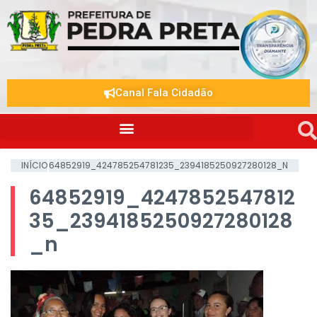
Canal Fala Cidadão
INÍCIO
64852919_424785254781235_2394185250927280128_N
64852919_4247852547812
35_2394185250927280128
_n