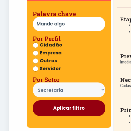
Palavra chave
Eta
Por Perfil
Cidadão
Empresa
Pre
Outros
Imedi
Servidor
Por Setor
Nec
Cadast
Aplicar filtro
Pri