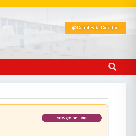
Canal Fala Cidadão
serviço on-line