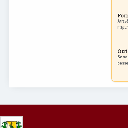
For
Atravé
http:
Out
Se vo
pesso