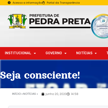
Acesso a informação
Portal da Transparência
INSTITUCIONAL
GOVERNO
NOTÍCIAS
Seja consciente!
.
INÍCIO »
NOTÍCIAS »
junho 20, 2020
14:58