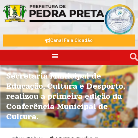
Canal Fala Cidadão
Secretaria Municipal de
Educação, Cultura e Desporto,
realizou a primeira edição da
Conferência Municipal de
Cultura.
.