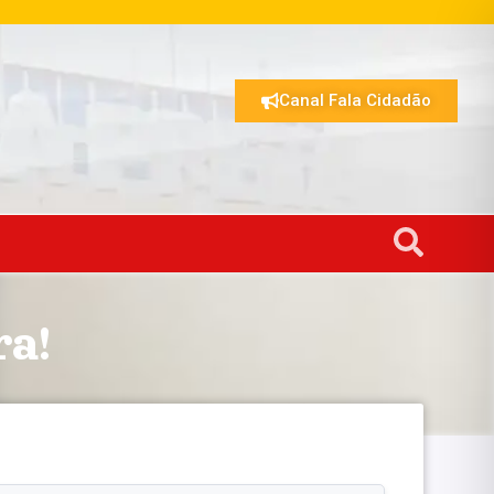
Canal Fala Cidadão
a!
.