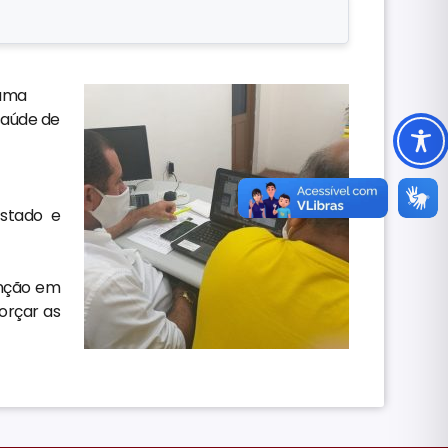
 uma
saúde de
stado e
enção em
forçar as