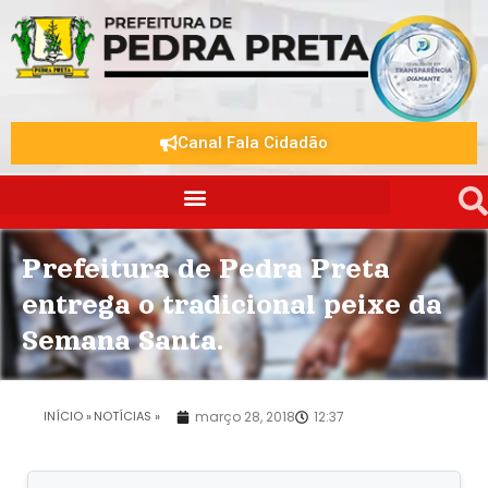
Canal Fala Cidadão
Prefeitura de Pedra Preta
entrega o tradicional peixe da
Semana Santa.
.
INÍCIO »
NOTÍCIAS »
março 28, 2018
12:37