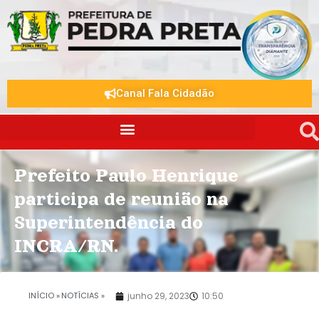
Canal Fala Cidadão
Prefeito Paulo Henrique
participa de reunião na
Superintendência do
INCRA/RN.
.
INÍCIO »
NOTÍCIAS »
junho 29, 2023
10:50