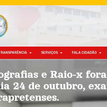
TRANSPARÊNCIA
SERVIÇOS
FALA CIDADÃO
ografias e Raio-x for
dia 24 de outubro, ex
rapretenses.
.