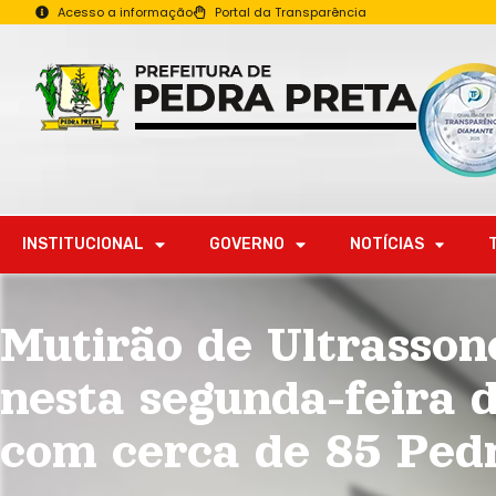
Acesso a informação
Portal da Transparência
INSTITUCIONAL
GOVERNO
NOTÍCIAS
Mutirão de Ultrasson
nesta segunda-feira 
com cerca de 85 Ped