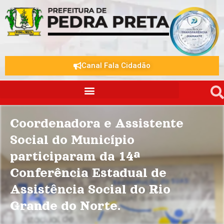
Canal Fala Cidadão
Coordenadora e Assistente
Social do Município
participaram da 14ª
Conferência Estadual de
Assistência Social do Rio
Grande do Norte.
.