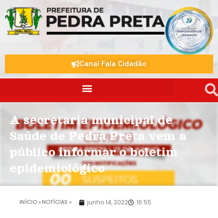
Canal Fala Cidadão
A secretaria municipal de
Saúde de Pedra Preta vem a
público informar o boletim
epidemiológico
.
INÍCIO »
NOTÍCIAS »
junho 14, 2022
16:55