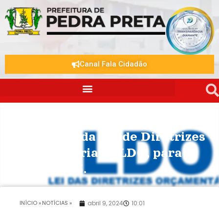
Canal Fala Cidadão
Audiência Pública para
elaboração da Lei de Diretrizes
Orçamentárias – LDO, para o
ano de 2025.
.
INÍCIO »
NOTÍCIAS »
abril 9, 2024
10:01