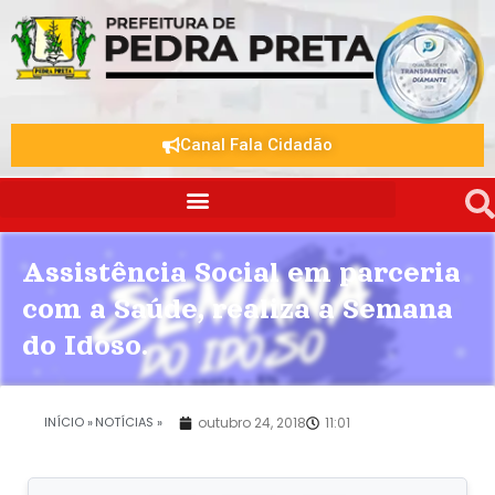
Canal Fala Cidadão
Assistência Social em parceria
com a Saúde, realiza a Semana
do Idoso.
.
INÍCIO »
NOTÍCIAS »
outubro 24, 2018
11:01