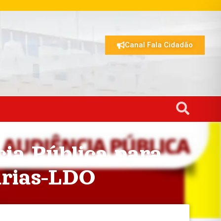
Canal Fala Cidadão
cia Pública para
árias-LDO
.