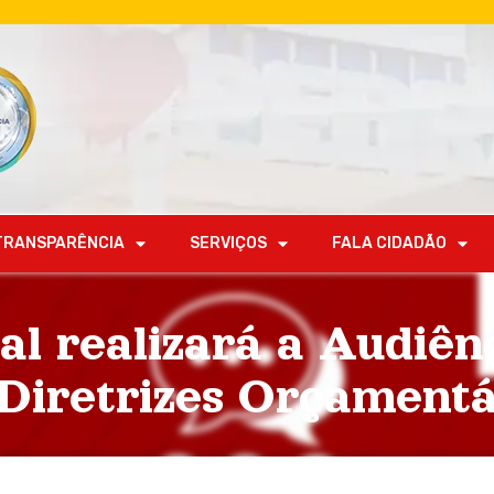
TRANSPARÊNCIA
SERVIÇOS
FALA CIDADÃO
al realizará a Audiên
 Diretrizes Orçament