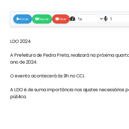
Iniciar
Pausar
Parar
LDO 2024
A Prefeitura de Pedra Preta, realizará na próxima quarta
ano de 2024.
⠀⠀⠀⠀⠀⠀⠀⠀⠀
O evento acontecerá às 9h no CCI.
⠀⠀⠀⠀⠀⠀⠀⠀⠀
A LDO é de suma importância nos ajustes necessários p
pública.
⠀