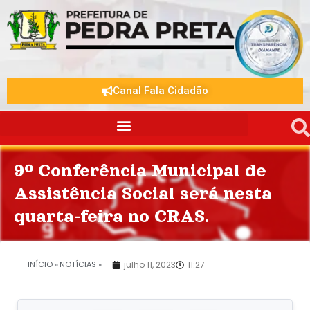
Canal Fala Cidadão
9º Conferência Municipal de
Assistência Social será nesta
quarta-feira no CRAS.
.
INÍCIO »
NOTÍCIAS »
julho 11, 2023
11:27