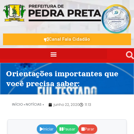
Canal Fala Cidadão
Orientações importantes que
você precisa saber:
.
INÍCIO »
NOTÍCIAS »
junho 22, 2020
11:13
Iniciar
Pausar
Parar