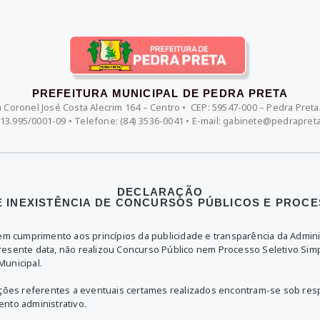
PREFEITURA MUNICIPAL DE PEDRA PRETA
 Coronel José Costa Alecrim 164 – Centro • CEP: 59547-000 – Pedra Pret
113.995/0001-09
• Telefone: (84) 3536-0041 • E-mail:
gabinete@pedrapreta.
DECLARAÇÃO
 INEXISTÊNCIA DE CONCURSOS PÚBLICOS E PROCE
em cumprimento aos princípios da publicidade e transparência da Admini
esente data, não realizou Concurso Público nem Processo Seletivo Simp
Municipal.
mações referentes a eventuais certames realizados encontram-se sob re
nto administrativo.