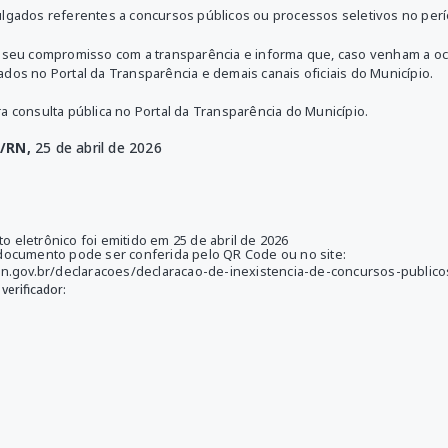
ulgados referentes a concursos públicos ou processos seletivos no perí
ma seu compromisso com a transparência e informa que, caso venham a 
dos no Portal da Transparência e demais canais oficiais do Município.
a consulta pública no Portal da Transparência do Município.
a/RN,
25 de abril de 2026
 eletrônico foi emitido em 25 de abril de 2026
 documento pode ser conferida pelo QR Code ou no site:
.rn.gov.br/declaracoes/declaracao-de-inexistencia-de-concursos-public
verificador: